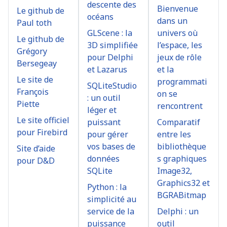
descente des
Bienvenue
Le github de
océans
dans un
Paul toth
GLScene : la
univers où
Le github de
3D simplifiée
l’espace, les
Grégory
pour Delphi
jeux de rôle
Bersegeay
et Lazarus
et la
Le site de
programmati
SQLiteStudio
François
on se
: un outil
Piette
rencontrent
léger et
Le site officiel
puissant
Comparatif
pour Firebird
pour gérer
entre les
vos bases de
bibliothèque
Site d’aide
données
s graphiques
pour D&D
SQLite
Image32,
Graphics32 et
Python : la
BGRABitmap
simplicité au
service de la
Delphi : un
puissance
outil