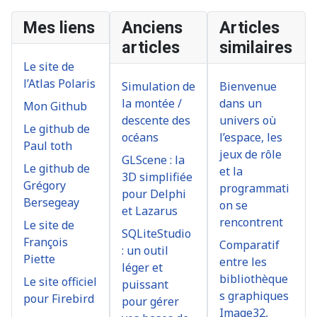
Mes liens
Anciens
Articles
articles
similaires
Le site de
l’Atlas Polaris
Simulation de
Bienvenue
la montée /
dans un
Mon Github
descente des
univers où
Le github de
océans
l’espace, les
Paul toth
jeux de rôle
GLScene : la
Le github de
et la
3D simplifiée
Grégory
programmati
pour Delphi
Bersegeay
on se
et Lazarus
rencontrent
Le site de
SQLiteStudio
François
Comparatif
: un outil
Piette
entre les
léger et
bibliothèque
Le site officiel
puissant
s graphiques
pour Firebird
pour gérer
Image32,