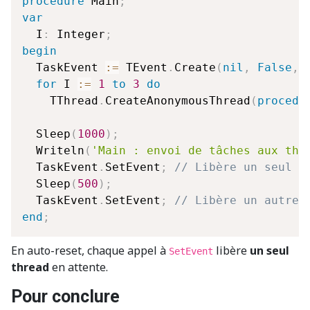
procedure
 Main
;
var
  I
:
 Integer
;
begin
  TaskEvent 
:=
 TEvent
.
Create
(
nil
,
False
,
for
 I 
:=
1
to
3
do
    TThread
.
CreateAnonymousThread
(
procedu
  Sleep
(
1000
)
;
  Writeln
(
'Main : envoi de tâches aux thr
  TaskEvent
.
SetEvent
;
// Libère un seul t
  Sleep
(
500
)
;
  TaskEvent
.
SetEvent
;
// Libère un autre 
end
;
En auto-reset, chaque appel à
libère
un seul
SetEvent
thread
en attente.
Pour conclure