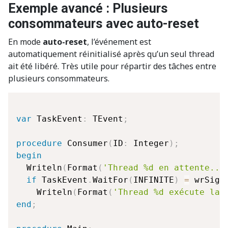
Exemple avancé : Plusieurs
consommateurs avec auto-reset
En mode
auto-reset
, l’événement est
automatiquement réinitialisé après qu’un seul thread
ait été libéré. Très utile pour répartir des tâches entre
plusieurs consommateurs.
var
 TaskEvent
:
 TEvent
;
procedure
 Consumer
(
ID
:
 Integer
)
;
begin
  Writeln
(
Format
(
'Thread %d en attente...
if
 TaskEvent
.
WaitFor
(
INFINITE
)
=
 wrSign
    Writeln
(
Format
(
'Thread %d exécute la 
end
;