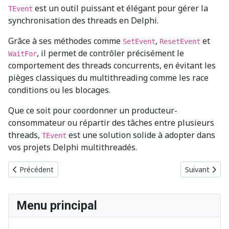
est un outil puissant et élégant pour gérer la
TEvent
synchronisation des threads en Delphi.
Grâce à ses méthodes comme
,
et
SetEvent
ResetEvent
, il permet de contrôler précisément le
WaitFor
comportement des threads concurrents, en évitant les
pièges classiques du multithreading comme les race
conditions ou les blocages.
Que ce soit pour coordonner un producteur-
consommateur ou répartir des tâches entre plusieurs
threads,
est une solution solide à adopter dans
TEvent
vos projets Delphi multithreadés.
Article précédent : Python : la simplicité au service de la puissanc
Article suiv
Précédent
Suivant
Menu principal