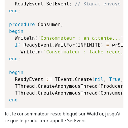
  ReadyEvent
.
SetEvent
;
// Signal envoyé 
end
;
procedure
 Consumer
;
begin
  Writeln
(
'Consommateur : en attente...'
)
if
 ReadyEvent
.
WaitFor
(
INFINITE
)
=
 wrSig
    Writeln
(
'Consommateur : tâche reçue, 
end
;
begin
  ReadyEvent 
:=
 TEvent
.
Create
(
nil
,
True
,
  TThread
.
CreateAnonymousThread
(
Producer
)
  TThread
.
CreateAnonymousThread
(
Consumer
)
end
.
Ici, le consommateur reste bloqué sur WaitFor, jusqu’à
ce que le producteur appelle SetEvent.